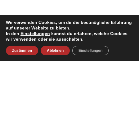
Wir verwenden Cookies, um dir die bestmögliche Erfahrung
auf unserer Website zu bieten.
In den
Einstellungen
kannst du erfahren, welche Cookies
wir verwenden oder sie ausschalten.
Zustimmen
Ablehnen
Einstellungen
VYA Mobile Germany e.K.
Kontakt
Altrottstr. 31
export@loxer-germany.com
69190 Walldorf
+49 (0) 6227 39 59 364
Germany