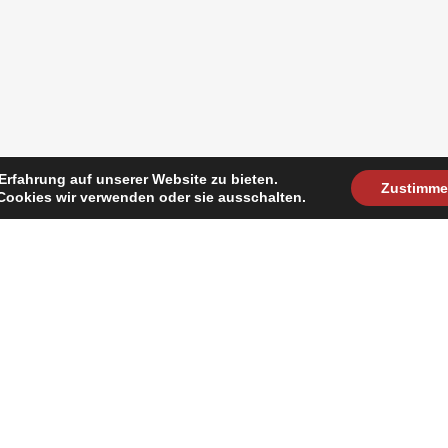
Erfahrung auf unserer Website zu bieten.
Zustimm
Cookies wir verwenden oder sie ausschalten.
kt
Öffnungszeiten
t@loxer-germany.com
Mo – Fr 8.00-18.00 Uhr
) 6227 39 59 364
Sa – So geschlossen