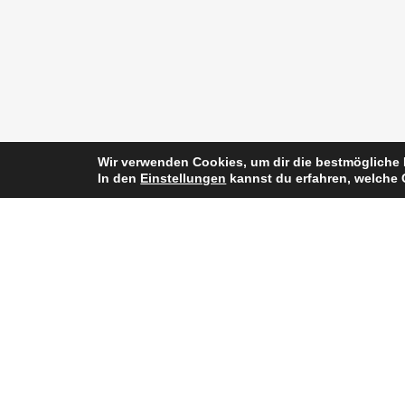
Wir verwenden Cookies, um dir die bestmögliche 
In den
Einstellungen
kannst du erfahren, welche 
VYA Mobile Germany e.K.
Konta
Altrottstr. 31
expor
69190 Walldorf
+49 (0
Germany