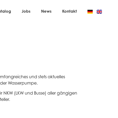
atalog
Jobs
News
Kontakt
umfangreiches und stets aktuelles
h der Wasserpumpe.
r NKW (LKW und Busse) aller gängigen
ller.